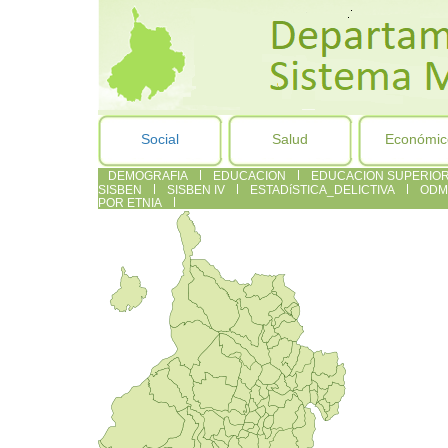
Social
Salud
Económic
DEMOGRAFIA
EDUCACION
EDUCACION SUPERIO
SISBEN
SISBEN IV
ESTADíSTICA_DELICTIVA
ODM
POR ETNIA